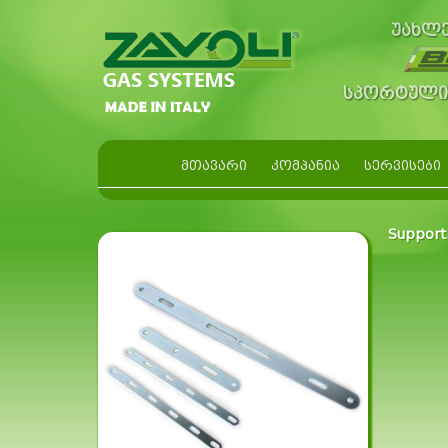
უახლე
სპორტული 
ᲛᲗᲐᲕᲐᲠᲘ
ᲙᲝᲛᲞᲐᲜᲘᲐ
ᲡᲔᲠᲕᲘᲡᲔᲑᲘ
Support