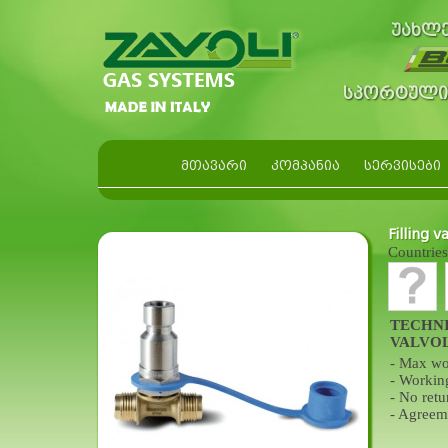
უახლე
სპორტული 
ᲛᲗᲐᲕᲐᲠᲘ
ᲙᲝᲛᲞᲐᲜᲘᲐ
ᲡᲔᲠᲕᲘᲡᲔᲑᲘ
Filling 
Countries
TECHNI
VALVOL
- Max wo
- Workin
- No retu
- Agreem