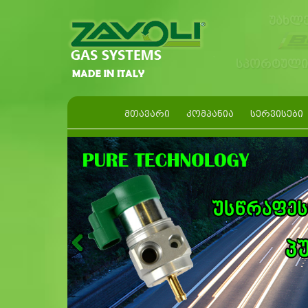
უახლე
სპორტული 
ᲛᲗᲐᲕᲐᲠᲘ
ᲙᲝᲛᲞᲐᲜᲘᲐ
ᲡᲔᲠᲕᲘᲡᲔᲑᲘ